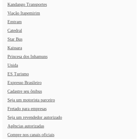
Kandango Transportes
Viação Itapemirim
Emtram
Catedral
Star Bus
Kaissara
Princesa dos Inhamuns
Unida
ES Turismo
Expresso Brasileiro
Cadastre seu ônibus
Seja um motorista parceiro
Fretado para empresas
Seja um revendedor autorizado
Agências autorizadas
Compre nos canais oficiais